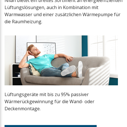
Nilan bietet ein breites Sortiment an energieeffizienten
Hebevorrichtun
Lüftungslösungen, auch in Kombination mit
Warmwasser und einer zusätzlichen Wärmepumpe für
Halterung
die Raumheizung.
Sockelrahmen
Siphon
Heizkabel
Schwingungsdä
Lüftungsgeräte mit bis zu 95% passiver
Sanitär-Sicherh
Wärmerückgewinnung für die Wand- oder
Deckenmontage.
Heatpipe