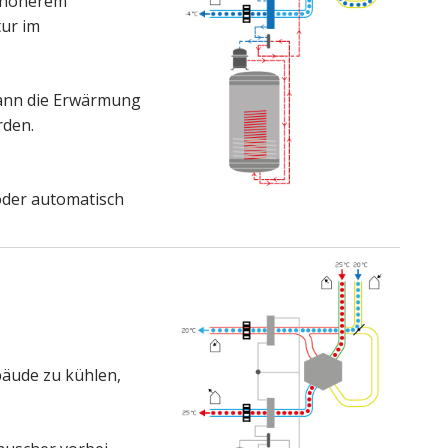
i höherem
ur im
kann die Erwärmung
rden.
oder automatisch
bäude zu kühlen,