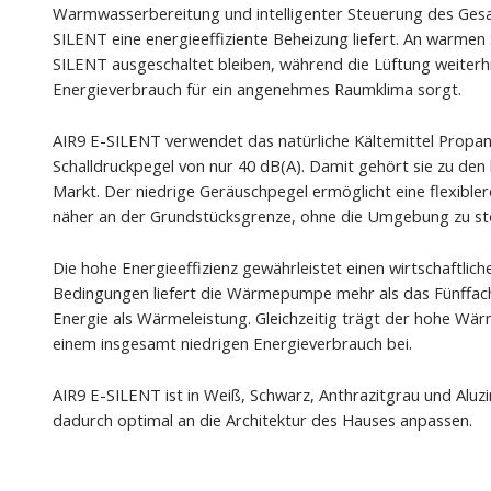
Warmwasserbereitung und intelligenter Steuerung des Ges
SILENT eine energieeffiziente Beheizung liefert. An warm
SILENT ausgeschaltet bleiben, während die Lüftung weiterh
Energieverbrauch für ein angenehmes Raumklima sorgt.
AIR9 E-SILENT verwendet das natürliche Kältemittel Propan 
Schalldruckpegel von nur 40 dB(A). Damit gehört sie zu den
Markt. Der niedrige Geräuschpegel ermöglicht eine flexibler
näher an der Grundstücksgrenze, ohne die Umgebung zu st
Die hohe Energieeffizienz gewährleistet einen wirtschaftlic
Bedingungen liefert die Wärmepumpe mehr als das Fünffach
Energie als Wärmeleistung. Gleichzeitig trägt der hohe W
einem insgesamt niedrigen Energieverbrauch bei.
AIR9 E-SILENT ist in Weiß, Schwarz, Anthrazitgrau und Aluzink
dadurch optimal an die Architektur des Hauses anpassen.