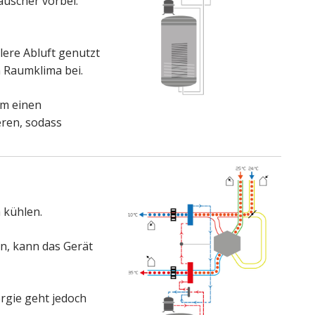
auscher vorbei.
lere Abluft genutzt
 Raumklima bei.
um einen
eren, sodass
 kühlen.
n, kann das Gerät
rgie geht jedoch