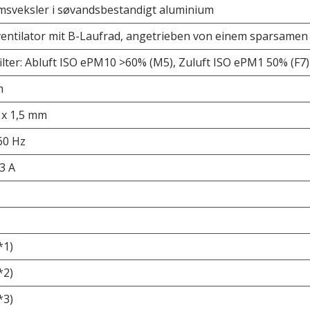
sveksler i søvandsbestandigt aluminium
ntilator mit B-Laufrad, angetrieben von einem sparsamen
ilter: Abluft ISO ePM10 >60% (M5), Zuluft ISO ePM1 50% (F7
m
 x 1,5 mm
60 Hz
3 A
*1)
*2)
*3)