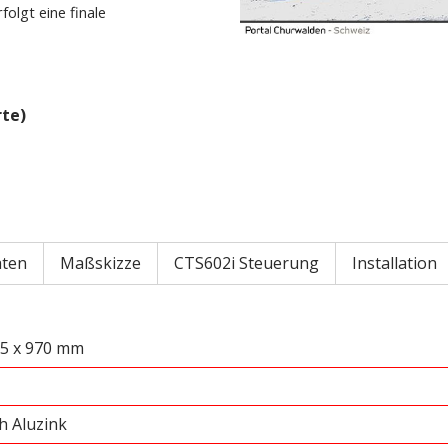
olgt eine finale
te)
aten
Maßskizze
CTS602i Steuerung
Installation
25 x 970 mm
h Aluzink