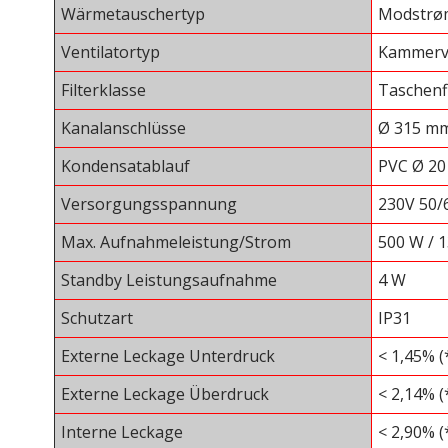
Wärmetauschertyp
Modstrøm
Ventilatortyp
Kammerve
Filterklasse
Taschenf
Kanalanschlüsse
Ø 315 m
Kondensatablauf
PVC Ø 20
Versorgungsspannung
230V 50/
Max. Aufnahmeleistung/Strom
500 W / 1
Standby Leistungsaufnahme
4 W
Schutzart
IP31
Externe Leckage Unterdruck
< 1,45% (
Externe Leckage Überdruck
< 2,14% (
Interne Leckage
< 2,90% (