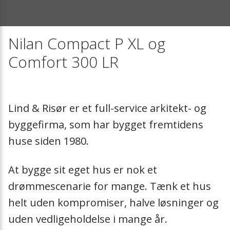
Zubehör
Meilensteine
Nachheizregiste
Lösungen
Mitgliedschaften
Extra Warmwass
Nilan Compact P XL og
Comfort 300 LR
Messen
Dunstabzugsha
Presse
Filter
Lind & Risør er et full-service arkitekt- og
Vorheizregister
byggefirma, som har bygget fremtidens
huse siden 1980.
Zuluftmodul
At bygge sit eget hus er nok et
Luftverteilung
drømmescenarie for mange. Tænk et hus
helt uden kompromiser, halve løsninger og
Absperrklappen
uden vedligeholdelse i mange år.