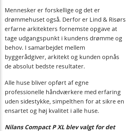
Hebevorrichtun
Mennesker er forskellige og det er
drømmehuset også. Derfor er Lind & Risørs
Halterung
erfarne arkitekters fornemste opgave at
Sockelrahmen
tage udgangspunkt i kundens drømme og
behov. I samarbejdet mellem
Siphon
byggerådgiver, arkitekt og kunden opnås
de absolut bedste resultater.
Heizkabel
Alle huse bliver opført af egne
Schwingungsdä
professionelle håndværkere med erfaring
Sanitär-Sicherh
uden sidestykke, simpelthen for at sikre en
ensartet og høj kvalitet i alle huse.
Heatpipe
Nilans Compact P XL blev valgt for det