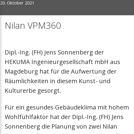
20. Oktober 2021
Zubehör
Meilensteine
Nachheizregiste
Lösungen
Mitgliedschaften
Extra Warmwass
Nilan VPM360
Messen
Dunstabzugsha
Dipl.-Ing. (FH) Jens Sonnenberg der
Presse
Filter
HEKUMA Ingenieurgesellschaft mbH aus
Magdeburg hat für die Aufwertung der
Vorheizregister
Räumlichkeiten in diesem Kunst- und
Zuluftmodul
Kulturerbe gesorgt.
Luftverteilung
Für ein gesundes Gebäudeklima mit hohem
Wohlfühlfaktor hat der Dipl.-Ing. (FH) Jens
Absperrklappen
Sonnenberg die Planung von zwei Nilan