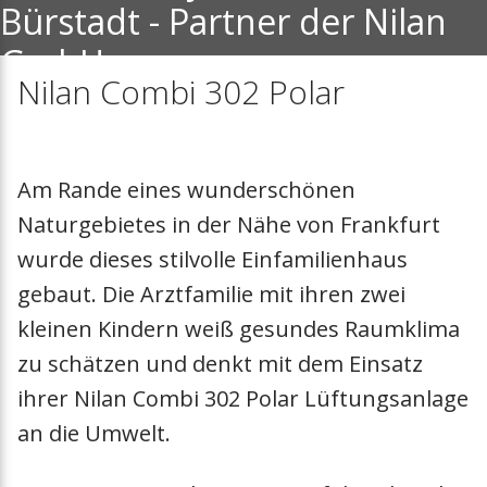
Bürstadt - Partner der Nilan
Zubehör
Meilensteine
Nachheizregiste
GmbH
Lösungen
Mitgliedschaften
Extra Warmwass
Nilan Combi 302 Polar
03. August 2021
Messen
Dunstabzugsha
Am Rande eines wunderschönen
Presse
Filter
Naturgebietes in der Nähe von Frankfurt
wurde dieses stilvolle Einfamilienhaus
Vorheizregister
gebaut. Die Arztfamilie mit ihren zwei
Zuluftmodul
kleinen Kindern weiß gesundes Raumklima
zu schätzen und denkt mit dem Einsatz
Luftverteilung
ihrer Nilan Combi 302 Polar Lüftungsanlage
an die Umwelt.
Absperrklappen