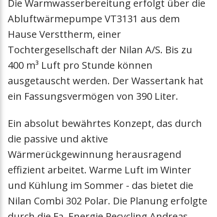
Die Warmwasserbereitung erfolgt über die
Hebevorrichtun
Abluftwärmepumpe VT3131 aus dem
Halterung
Hause Versttherm, einer
Tochtergesellschaft der Nilan A/S. Bis zu
Sockelrahmen
400 m³ Luft pro Stunde können
ausgetauscht werden. Der Wassertank hat
Siphon
ein Fassungsvermögen von 390 Liter.
Heizkabel
Ein absolut bewährtes Konzept, das durch
die passive und aktive
Schwingungsdä
Wärmerückgewinnung herausragend
Sanitär-Sicherh
effizient arbeitet. Warme Luft im Winter
und Kühlung im Sommer - das bietet die
Heatpipe
Nilan Combi 302 Polar. Die Planung erfolgte
durch die Fa. Energie Recycling Andreas